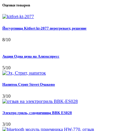
Оценки товаров
Йогуртница Kitfort kt-2077 перегревает, решение
8/10
Акция Одна цена на Алиэкспресс
5/10
Напиток Стрит Street Очаково
3/10
Электро гриль, сэндвичница BBK ES028
3/10