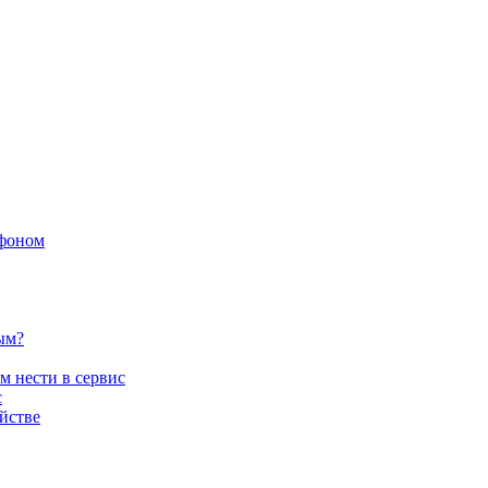
офоном
ым?
м нести в сервис
с
йстве