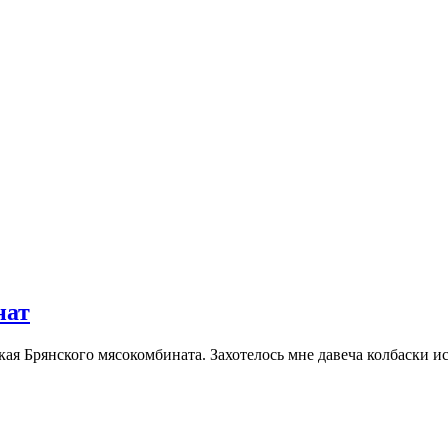
нат
кая Брянского мясокомбината. Захотелось мне давеча колбаски и