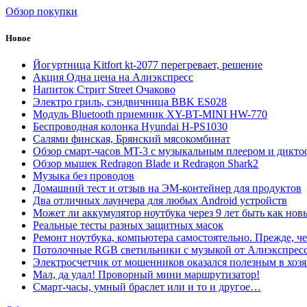
Обзор покупки
Новое
Йогуртница Kitfort kt-2077 перегревает, решение
Акция Одна цена на Алиэкспресс
Напиток Стрит Street Очаково
Электро гриль, сэндвичница BBK ES028
Модуль Bluetooth приемник XY-BT-MINI HW-770
Беспроводная колонка Hyundai H-PS1030
Салями финская, Брянский мясокомбинат
Обзор смарт-часов MT-3 с музыкальным плеером и дикт
Обзор мышек Redragon Blade и Redragon Shark2
Музыка без проводов
Домашний тест и отзыв на ЭМ-контейнер для продуктов
Два отличных лаунчера для любых Android устройств
Может ли аккумулятор ноутбука через 9 лет быть как нов
Реальные тесты разных защитных масок
Ремонт ноутбука, компьютера самостоятельно. Прежде, че
Потолочные RGB светильники с музыкой от Алиэкспрес
Электросчетчик от мошенников оказался полезным в хозя
Мал, да удал! Проворный мини маршрутизатор!
Смарт-часы, умный браслет или и то и другое…